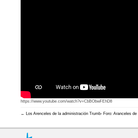
https://www.youtube.com/watch?v=CbBObwFEhD8
← Los Arenceles de la administración Trumb- Foro: Aranceles de