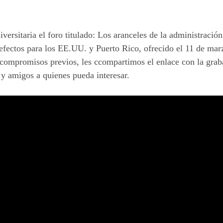
ersitaria el foro titulado
:
Los aranceles de la administraci
s efectos para los EE.UU. y Puerto Rico
,
ofrecido e
l 11 de ma
 compromisos previos, les c
compartimos
el enlace con la grab
 y amigos a quienes pueda interesar.